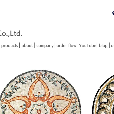
無料お見
■□■
.,Ltd.
|
|
|
|
|
|
products
about
company
order flow
YouTube
blog
d