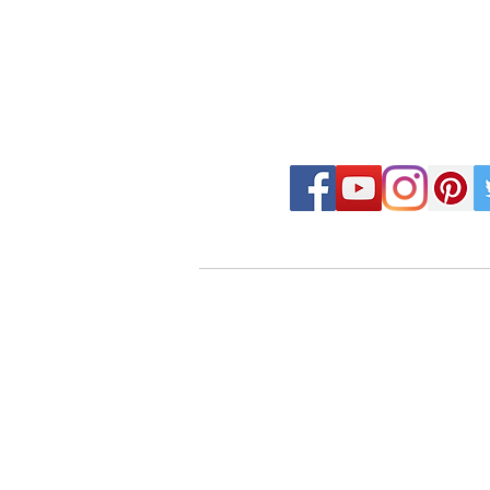
FOLLOW MOSAIC J
- Order made MOSAIC -
・DESIGN MOSAIC
・SEAMLESS PATTERN
・ART MOSAIC
・DESIGN CUT MOSAIC
・LOGO MARK MOSAIC