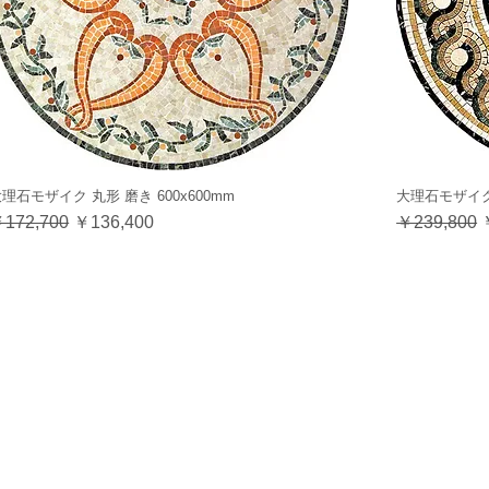
理石モザイク 丸形 磨き 600x600mm
大理石モザイク 
通常価格
セール価格
通常価格
172,700
￥136,400
￥239,800