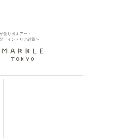
が創り出すアート
発 インテリア雑貨〜
【大規模修繕業者様】
補修タイル『ピタセラ』