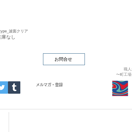
type_波面クリア
在庫なし
お問合せ
職人
〜町工場
APAN
メルマガ・登録
- Building materials -