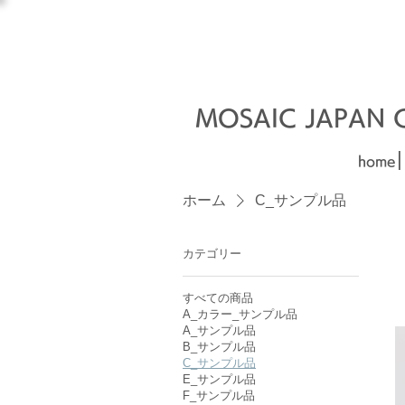
オーダーメイド建材
□■□
MOSAIC JAPAN Co
|
home
ホーム
C_サンプル品
カテゴリー
すべての商品
A_カラー_サンプル品
A_サンプル品
B_サンプル品
C_サンプル品
E_サンプル品
F_サンプル品