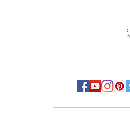
C
FOLLOW MOSAIC J
- Order made MOSAIC -