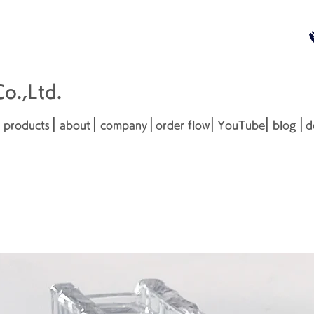
無料お見
■□■
.,Ltd.
|
|
|
|
|
|
products
about
company
order flow
YouTube
blog
d