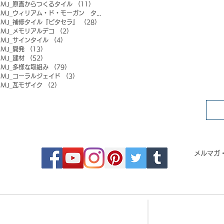
MJ_原画からつくるタイル
（11）
11件の記事
MJ_ウィリアム・ド・モーガン タイル
（0）
0件の記事
MJ_補修タイル『ピタセラ』
（28）
28件の記事
MJ_メモリアルデコ
（2）
2件の記事
MJ_サインタイル
（4）
4件の記事
MJ_開発
（13）
13件の記事
MJ_建材
（52）
52件の記事
MJ_多様な取組み
（79）
79件の記事
MJ_コーラルジェイド
（3）
3件の記事
MJ_瓦モザイク
（2）
2件の記事
FOLLOW MOSAIC JAPAN
メルマガ
- Order made MOSAIC -
- 