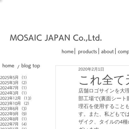
オーダーメイド建材
□■□
■□■
MOSAIC JAPAN Co.,Ltd.
|
|
|
home
products
about
comp
home
blog top
/
2020年2月1日
これ全て
2025年5月
（1）
1件の記事
2025年3月
（2）
2件の記事
2024年7月
（1）
1件の記事
店舗ロゴサインを大
2024年3月
（1）
1件の記事
部工場で(裏面シート
2023年12月
（13）
13件の記事
2023年10月
（2）
2件の記事
理石を使用することも
2023年6月
（3）
3件の記事
す。また、私どもで
2022年9月
（9）
9件の記事
2022年8月
（1）
1件の記事
ザイク、タイルの4
2022年7月
（4）
4件の記事