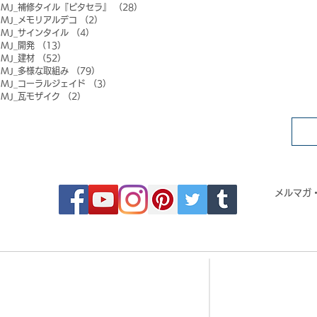
MJ_補修タイル『ピタセラ』
（28）
28件の記事
MJ_メモリアルデコ
（2）
2件の記事
MJ_サインタイル
（4）
4件の記事
MJ_開発
（13）
13件の記事
MJ_建材
（52）
52件の記事
MJ_多様な取組み
（79）
79件の記事
MJ_コーラルジェイド
（3）
3件の記事
MJ_瓦モザイク
（2）
2件の記事
FOLLOW MOSAIC JAPAN
メルマガ
- Order made MOSAIC -
- 