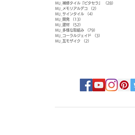
MJ_補修タイル『ピタセラ』
（28）
28件の記事
MJ_メモリアルデコ
（2）
2件の記事
MJ_サインタイル
（4）
4件の記事
MJ_開発
（13）
13件の記事
MJ_建材
（52）
52件の記事
MJ_多様な取組み
（79）
79件の記事
MJ_コーラルジェイド
（3）
3件の記事
MJ_瓦モザイク
（2）
2件の記事
FOLLOW MOSAIC J
- Order made MOSAIC -