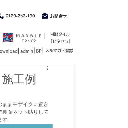
積もり承ります お気軽にお問合せください
0120-252-190
お問合せ
|
補修タイル
『ピタセラ』
|
|
|
メルマガ・登録
ownload
admin
BP
ク施工例
のままモザイクに置き
で裏面ネット貼りして
ます。