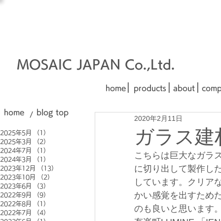
オーダーメイド建材
□■□
■□■
MOSAIC JAPAN Co.,Ltd.
|
|
|
home
products
about
comp
home
blog top
/
2020年2月11日
ガラス建材
2025年5月
（1）
1件の記事
2025年3月
（2）
2件の記事
2024年7月
（1）
1件の記事
こちらは巨大なガラス
2024年3月
（1）
1件の記事
に切り出して製作し
2023年12月
（13）
13件の記事
2023年10月
（2）
2件の記事
しています。クリア
2023年6月
（3）
3件の記事
かい感覚を出すためだ
2022年9月
（9）
9件の記事
2022年8月
（1）
1件の記事
のも良いと思います
2022年7月
（4）
4件の記事