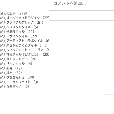
コメントを追加…
全ての記事
（378）
378件の記事
MJ_オーダーメイドモザイク
（77）
77件の記事
MJ_クリスタルブリック
（61）
61件の記事
MJ_クリスタルタイル
（5）
5件の記事
MJ_歌舞伎タイル
（11）
11件の記事
MJ_デザインタイル
（22）
22件の記事
MJ_アーティストコラボタイル
（6）
6件の記事
MJ_原画からつくるタイル
（11）
11件の記事
MJ_ウィリアム・ド・モーガン タイル
（0）
0件の記事
MJ_補修タイル『ピタセラ』
（28）
28件の記事
MJ_メモリアルデコ
（2）
2件の記事
MJ_サインタイル
（4）
4件の記事
MJ_開発
（13）
13件の記事
MJ_建材
（52）
52件の記事
MJ_多様な取組み
（79）
79件の記事
MJ_コーラルジェイド
（3）
3件の記事
MJ_瓦モザイク
（2）
2件の記事
FOLLOW MOSAIC JAPAN