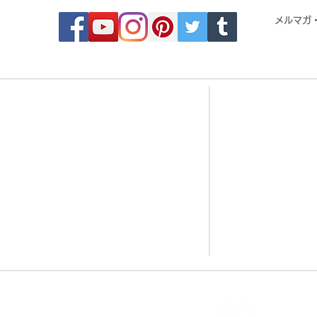
メルマガ
- Order made MOSAIC -
- 
・DESIGN MOSAIC
・CRYSTAL BRI
・SEAMLESS PATTERN
・CRYSTAL TIL
・ART MOSAIC
・CRYSTAL RO
・DESIGN CUT MOSAIC
・CORAL JADE 
・LOGO MARK MOSAIC
・歌舞伎タイル
・CLASSIC MOSAIC
・DESIGN TILE
MOSAI