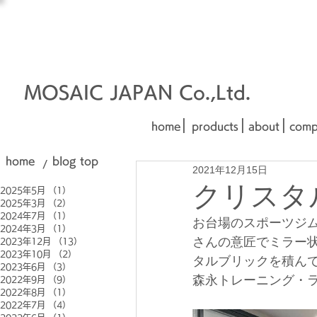
オーダーメイド建材
□■□
■□■
MOSAIC JAPAN Co.,Ltd.
|
|
|
home
products
about
comp
home
blog top
/
2021年12月15日
クリスタ
2025年5月
（1）
1件の記事
2025年3月
（2）
2件の記事
2024年7月
（1）
1件の記事
お台場のスポーツジ
2024年3月
（1）
1件の記事
さんの意匠でミラー
2023年12月
（13）
13件の記事
2023年10月
（2）
2件の記事
タルブリックを積ん
2023年6月
（3）
3件の記事
森永トレーニング・ラ
2022年9月
（9）
9件の記事
2022年8月
（1）
1件の記事
2022年7月
（4）
4件の記事