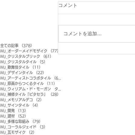
コメント
コメントを追加…
全ての記事
（378）
378件の記事
MJ_オーダーメイドモザイク
（77）
77件の記事
MJ_クリスタルブリック
（61）
61件の記事
MJ_クリスタルタイル
（5）
5件の記事
MJ_歌舞伎タイル
（11）
11件の記事
MJ_デザインタイル
（22）
22件の記事
MJ_アーティストコラボタイル
（6）
6件の記事
MJ_原画からつくるタイル
（11）
11件の記事
MJ_ウィリアム・ド・モーガン タイル
（0）
0件の記事
MJ_補修タイル『ピタセラ』
（28）
28件の記事
MJ_メモリアルデコ
（2）
2件の記事
MJ_サインタイル
（4）
4件の記事
MJ_開発
（13）
13件の記事
MJ_建材
（52）
52件の記事
MJ_多様な取組み
（79）
79件の記事
MJ_コーラルジェイド
（3）
3件の記事
MJ_瓦モザイク
（2）
2件の記事