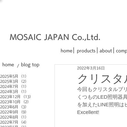
オーダーメイド建材
□■□
■□■
MOSAIC JAPAN Co.,Ltd.
|
|
|
home
products
about
comp
home
blog top
/
2022年3月16日
クリスタ
2025年5月
（1）
1件の記事
2025年3月
（2）
2件の記事
2024年7月
（1）
1件の記事
今回もクリスタルブ
2024年3月
（1）
1件の記事
くつものLED照明器
2023年12月
（13）
13件の記事
2023年10月
（2）
2件の記事
を加えたLINE照明
2023年6月
（3）
3件の記事
Excellent!
2022年9月
（9）
9件の記事
2022年8月
（1）
1件の記事
2022年7月
（4）
4件の記事