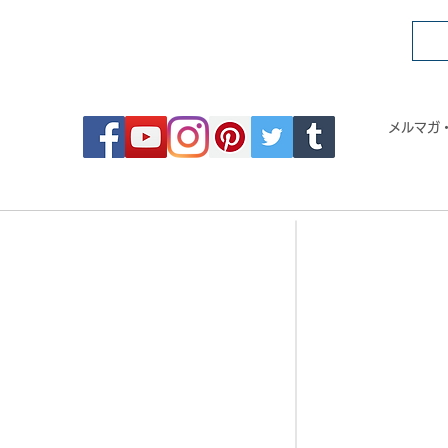
FOLLOW MOSAIC JAPAN
メルマガ
- Order made MOSAIC -
- 
・DESIGN MOSAIC
・CRYSTAL BRI
・SEAMLESS PATTERN
・CRYSTAL TIL
・ART MOSAIC
・CRYSTAL RO
・DESIGN CUT MOSAIC
・CORAL JADE 
・LOGO MARK MOSAIC
・歌舞伎タイル
・CLASSIC MOSAIC
・DESIGN TILE