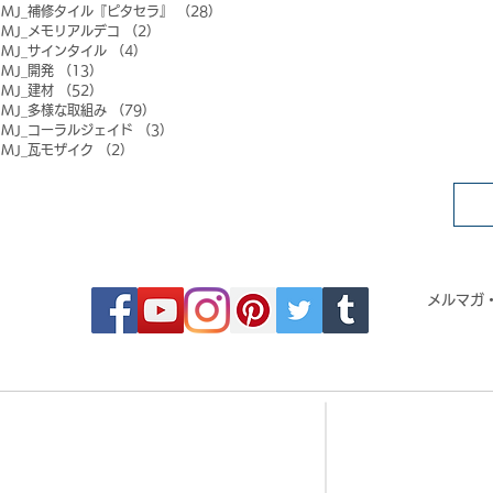
MJ_補修タイル『ピタセラ』
（28）
28件の記事
MJ_メモリアルデコ
（2）
2件の記事
MJ_サインタイル
（4）
4件の記事
MJ_開発
（13）
13件の記事
MJ_建材
（52）
52件の記事
MJ_多様な取組み
（79）
79件の記事
MJ_コーラルジェイド
（3）
3件の記事
MJ_瓦モザイク
（2）
2件の記事
FOLLOW MOSAIC JAPAN
メルマガ
- Order made MOSAIC -
- 