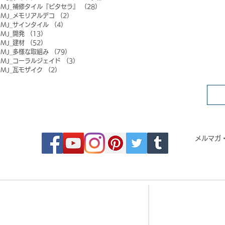
MJ_補修タイル『ピタセラ』
（28）
28件の記事
MJ_メモリアルデコ
（2）
2件の記事
MJ_サインタイル
（4）
4件の記事
MJ_開発
（13）
13件の記事
MJ_建材
（52）
52件の記事
MJ_多様な取組み
（79）
79件の記事
MJ_コーラルジェイド
（3）
3件の記事
MJ_瓦モザイク
（2）
2件の記事
FOLLOW MOSAIC JAPAN
メルマガ
- Order made MOSAIC -
- 