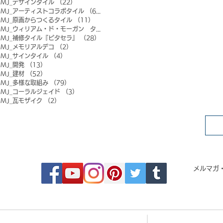
MJ_デザインタイル
（22）
22件の記事
MJ_アーティストコラボタイル
（6）
6件の記事
MJ_原画からつくるタイル
（11）
11件の記事
MJ_ウィリアム・ド・モーガン タイル
（0）
0件の記事
MJ_補修タイル『ピタセラ』
（28）
28件の記事
MJ_メモリアルデコ
（2）
2件の記事
MJ_サインタイル
（4）
4件の記事
MJ_開発
（13）
13件の記事
MJ_建材
（52）
52件の記事
MJ_多様な取組み
（79）
79件の記事
MJ_コーラルジェイド
（3）
3件の記事
MJ_瓦モザイク
（2）
2件の記事
FOLLOW MOSAIC JAPAN
メルマガ