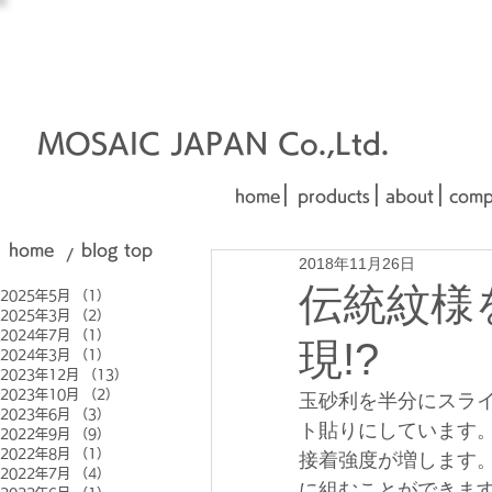
オーダーメイド建材
□■□
■□■
MOSAIC JAPAN Co.,Ltd.
|
|
|
home
products
about
comp
home
blog top
/
2018年11月26日
伝統紋様
2025年5月
（1）
1件の記事
2025年3月
（2）
2件の記事
2024年7月
（1）
1件の記事
現!?
2024年3月
（1）
1件の記事
2023年12月
（13）
13件の記事
2023年10月
（2）
2件の記事
玉砂利を半分にスラ
2023年6月
（3）
3件の記事
ト貼りにしています
2022年9月
（9）
9件の記事
2022年8月
（1）
1件の記事
接着強度が増します
2022年7月
（4）
4件の記事
に組むことができま