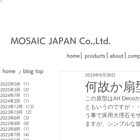
オーダーメイド建材
□■□
■□■
MOSAIC JAPAN Co.,Ltd.
|
|
|
home
products
about
comp
home
blog top
/
2019年8月30日
何故か扇
2025年5月
（1）
1件の記事
2025年3月
（2）
2件の記事
2024年7月
（1）
1件の記事
この原型はArt D
2024年3月
（1）
1件の記事
ともいうのですが・
2023年12月
（13）
13件の記事
2023年10月
（2）
2件の記事
う事で床用大理石モ
2023年6月
（3）
3件の記事
ますが、シンプルな放
2022年9月
（9）
9件の記事
2022年8月
（1）
1件の記事
2022年7月
（4）
4件の記事