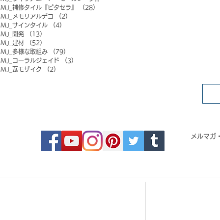
MJ_補修タイル『ピタセラ』
（28）
28件の記事
MJ_メモリアルデコ
（2）
2件の記事
MJ_サインタイル
（4）
4件の記事
MJ_開発
（13）
13件の記事
MJ_建材
（52）
52件の記事
MJ_多様な取組み
（79）
79件の記事
MJ_コーラルジェイド
（3）
3件の記事
MJ_瓦モザイク
（2）
2件の記事
FOLLOW MOSAIC JAPAN
メルマガ
- Order made MOSAIC -
- 