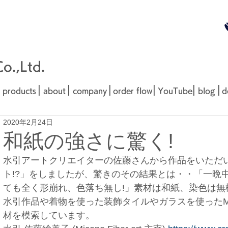
無料お見
■□■
.,Ltd.
|
|
|
|
|
|
products
about
company
order flow
YouTube
blog
d
2020年2月24日
和紙の強さに驚く!
水引アートクリエイターの佐藤さんから作品をいただ
ト!?」をしましたが、驚きのその結果とは・・「一晩
ても全く形崩れ、色落ち無し!」素材は和紙、染色は無
水引作品や着物を使った装飾タイルやガラスを使ったMade 
材を模索しています。