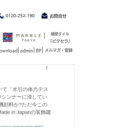
積もり承ります お気軽にお問合せください
0120-252-190
お問合せ
|
補修タイル
『ピタセラ』
|
|
|
メルマガ・登録
ownload
admin
BP
いて「水引の体力テス
中シンナーに浸してい
機顔料か?ただ今この
in Japanの装飾建