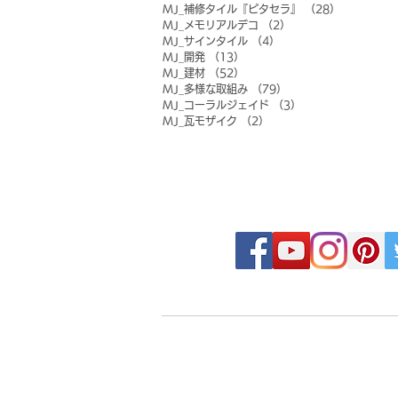
MJ_補修タイル『ピタセラ』
（28）
28件の記事
MJ_メモリアルデコ
（2）
2件の記事
MJ_サインタイル
（4）
4件の記事
MJ_開発
（13）
13件の記事
MJ_建材
（52）
52件の記事
MJ_多様な取組み
（79）
79件の記事
MJ_コーラルジェイド
（3）
3件の記事
MJ_瓦モザイク
（2）
2件の記事
FOLLOW MOSAIC J
- Order made MOSAIC -