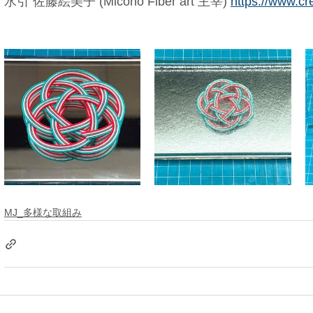
水引 佐藤絵美子 (Micono Fiber art 主宰) 
https://www.cr
MJ_多様な取組み