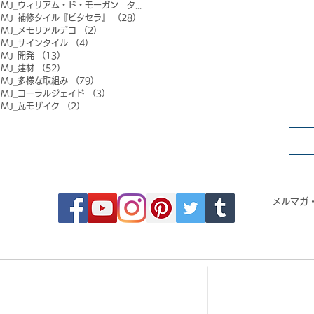
MJ_ウィリアム・ド・モーガン タイル
（0）
0件の記事
MJ_補修タイル『ピタセラ』
（28）
28件の記事
MJ_メモリアルデコ
（2）
2件の記事
MJ_サインタイル
（4）
4件の記事
MJ_開発
（13）
13件の記事
MJ_建材
（52）
52件の記事
MJ_多様な取組み
（79）
79件の記事
MJ_コーラルジェイド
（3）
3件の記事
MJ_瓦モザイク
（2）
2件の記事
FOLLOW MOSAIC JAPAN
メルマガ
- Order made MOSAIC -
- 