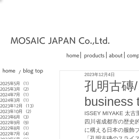
オーダーメイド建材
□■□
■□■
MOSAIC JAPAN Co.,Ltd.
|
|
|
home
products
about
comp
home
blog top
/
2023年12月4日
孔明古磚/
2025年5月
（1）
1件の記事
2025年3月
（2）
2件の記事
2024年7月
（1）
1件の記事
business 
2024年3月
（1）
1件の記事
2023年12月
（13）
13件の記事
2023年10月
（2）
2件の記事
ISSEY MIYAKE
2023年6月
（3）
3件の記事
四川省成都市の歴史
2022年9月
（9）
9件の記事
2022年8月
（1）
1件の記事
に構える日本の服飾ブ
2022年7月
（4）
4件の記事
「孔明古磚のスライ