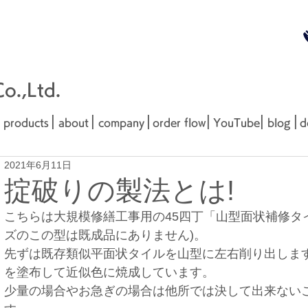
無料お見
■□■
.,Ltd.
|
|
|
|
|
|
products
about
company
order flow
YouTube
blog
d
2021年6月11日
掟破りの製法とは!
こちらは大規模修繕工事用の45四丁「山型面状補修タ
ズのこの型は既成品にありません)。
先ずは既存類似平面状タイルを山型に左右削り出しま
を塗布して近似色に焼成しています。
少量の場合やお急ぎの場合は他所では決して出来ない