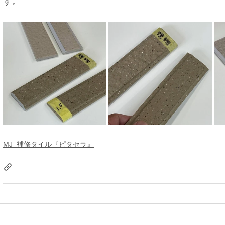
す。
MJ_補修タイル『ピタセラ』