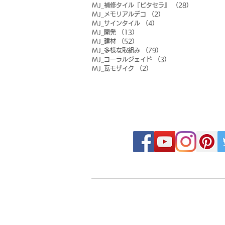
MJ_補修タイル『ピタセラ』
（28）
28件の記事
MJ_メモリアルデコ
（2）
2件の記事
MJ_サインタイル
（4）
4件の記事
MJ_開発
（13）
13件の記事
MJ_建材
（52）
52件の記事
MJ_多様な取組み
（79）
79件の記事
MJ_コーラルジェイド
（3）
3件の記事
MJ_瓦モザイク
（2）
2件の記事
FOLLOW MOSAIC J
- Order made MOSAIC -