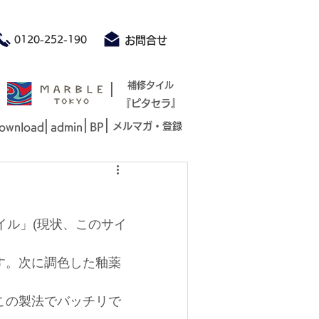
積もり承ります お気軽にお問合せください
0120-252-190
お問合せ
|
補修タイル
『ピタセラ』
|
|
|
メルマガ・登録
ownload
admin
BP
イル」(現状、このサイ
す。次に調色した釉薬
この製法でバッチリで