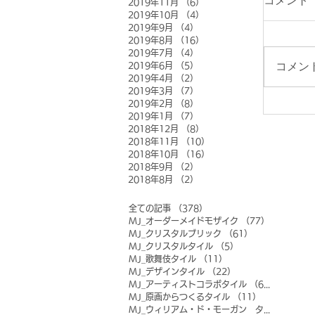
コメント
2019年11月
（6）
6件の記事
2019年10月
（4）
4件の記事
2019年9月
（4）
4件の記事
2019年8月
（16）
16件の記事
2019年7月
（4）
4件の記事
コメン
2019年6月
（5）
5件の記事
2019年4月
（2）
2件の記事
2019年3月
（7）
7件の記事
2019年2月
（8）
8件の記事
2019年1月
（7）
7件の記事
2018年12月
（8）
8件の記事
2018年11月
（10）
10件の記事
2018年10月
（16）
16件の記事
2018年9月
（2）
2件の記事
2018年8月
（2）
2件の記事
全ての記事
（378）
378件の記事
MJ_オーダーメイドモザイク
（77）
77件の記事
MJ_クリスタルブリック
（61）
61件の記事
MJ_クリスタルタイル
（5）
5件の記事
MJ_歌舞伎タイル
（11）
11件の記事
MJ_デザインタイル
（22）
22件の記事
MJ_アーティストコラボタイル
（6）
6件の記事
MJ_原画からつくるタイル
（11）
11件の記事
MJ_ウィリアム・ド・モーガン タイル
（0）
0