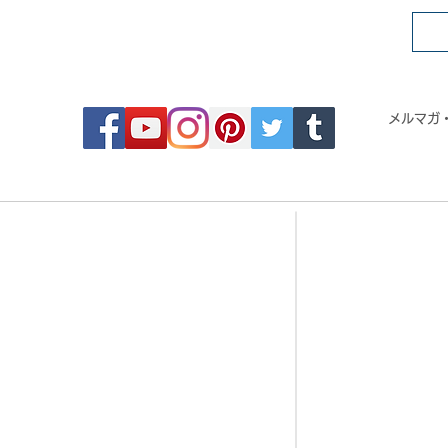
FOLLOW MOSAIC JAPAN
メルマガ
- Order made MOSAIC -
- 
・DESIGN MOSAIC
・CRYSTAL BRI
・SEAMLESS PATTERN
・CRYSTAL TIL
・ART MOSAIC
・CRYSTAL RO
・DESIGN CUT MOSAIC
・CORAL JADE 
・LOGO MARK MOSAIC
・歌舞伎タイル
・CLASSIC MOSAIC
・DESIGN TILE