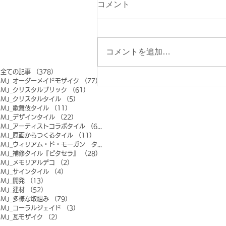
コメント
コメントを追加…
全ての記事
（378）
378件の記事
MJ_オーダーメイドモザイク
（77）
77件の記事
MJ_クリスタルブリック
（61）
61件の記事
MJ_クリスタルタイル
（5）
5件の記事
MJ_歌舞伎タイル
（11）
11件の記事
MJ_デザインタイル
（22）
22件の記事
MJ_アーティストコラボタイル
（6）
6件の記事
MJ_原画からつくるタイル
（11）
11件の記事
MJ_ウィリアム・ド・モーガン タイル
（0）
0件の記事
MJ_補修タイル『ピタセラ』
（28）
28件の記事
MJ_メモリアルデコ
（2）
2件の記事
MJ_サインタイル
（4）
4件の記事
MJ_開発
（13）
13件の記事
MJ_建材
（52）
52件の記事
MJ_多様な取組み
（79）
79件の記事
MJ_コーラルジェイド
（3）
3件の記事
MJ_瓦モザイク
（2）
2件の記事