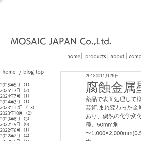
オーダーメイド建材
□■□
■□■
MOSAIC JAPAN Co.,Ltd.
|
|
|
home
products
about
comp
home
blog top
/
2018年11月29日
腐蝕金属
2025年5月
（1）
1件の記事
2025年3月
（2）
2件の記事
2024年7月
（1）
1件の記事
薬品で表面処理して様
2024年3月
（1）
1件の記事
芸術,まれ変わった
2023年12月
（13）
13件の記事
2023年10月
（2）
2件の記事
あり、偶然の化学変
2023年6月
（3）
3件の記事
種、50mm角
2022年9月
（9）
9件の記事
2022年8月
（1）
1件の記事
〜1,000×2,000m
2022年7月
（4）
4件の記事