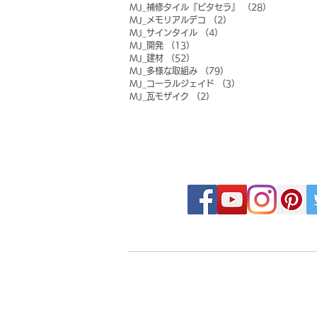
MJ_補修タイル『ピタセラ』
（28）
28件の記事
MJ_メモリアルデコ
（2）
2件の記事
MJ_サインタイル
（4）
4件の記事
MJ_開発
（13）
13件の記事
MJ_建材
（52）
52件の記事
MJ_多様な取組み
（79）
79件の記事
MJ_コーラルジェイド
（3）
3件の記事
MJ_瓦モザイク
（2）
2件の記事
FOLLOW MOSAIC J
- Order made MOSAIC -