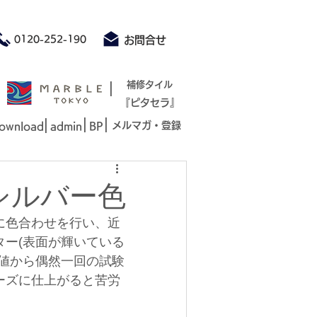
積もり承ります お気軽にお問合せください
0120-252-190
お問合せ
|
補修タイル
『ピタセラ』
|
|
|
メルマガ・登録
ownload
admin
BP
シルバー色
に色合わせを行い、近
ー(表面が輝いている
値から偶然一回の試験
ーズに仕上がると苦労