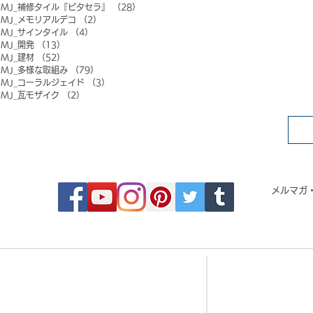
MJ_補修タイル『ピタセラ』
（28）
28件の記事
MJ_メモリアルデコ
（2）
2件の記事
MJ_サインタイル
（4）
4件の記事
MJ_開発
（13）
13件の記事
MJ_建材
（52）
52件の記事
MJ_多様な取組み
（79）
79件の記事
MJ_コーラルジェイド
（3）
3件の記事
MJ_瓦モザイク
（2）
2件の記事
FOLLOW MOSAIC JAPAN
メルマガ
- Order made MOSAIC -
- 