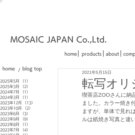
オーダーメイド建材
□■□
■□■
MOSAIC JAPAN Co.,Ltd.
|
|
|
home
products
about
comp
home
blog top
/
2021年5月15日
転写オリジ
2025年5月
（1）
1件の記事
2025年3月
（2）
2件の記事
2024年7月
（1）
1件の記事
喫茶店ZOOさんに納
2024年3月
（1）
1件の記事
ました。カラー焼き付
2023年12月
（13）
13件の記事
2023年10月
（2）
2件の記事
ますが、単体で見れ
2023年6月
（3）
3件の記事
ルは紙焼き写真と違
2022年9月
（9）
9件の記事
2022年8月
（1）
1件の記事
2022年7月
（4）
4件の記事