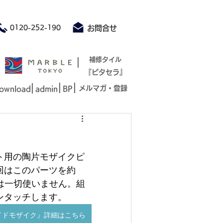
積もり承ります お気軽にお問合せください
0120-252-190
お問合せ
|
補修タイル
『ピタセラ』
|
|
|
メルマガ・登録
ownload
admin
BP
り
ト用の陶片モザイクピ
回はこのパーツを約
プは一切使いません。組
ンタッチします。
イドモザイク』詳細はこちら