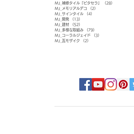
MJ_補修タイル『ピタセラ』
（28）
28件の記事
MJ_メモリアルデコ
（2）
2件の記事
MJ_サインタイル
（4）
4件の記事
MJ_開発
（13）
13件の記事
MJ_建材
（52）
52件の記事
MJ_多様な取組み
（79）
79件の記事
MJ_コーラルジェイド
（3）
3件の記事
MJ_瓦モザイク
（2）
2件の記事
FOLLOW MOSAIC J
- Order made MOSAIC -