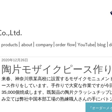
無料お見
■□■
.,Ltd.
|
|
|
|
|
|
products
about
company
order flow
YouTube
blog
d
2020年12月26日
陶片モザイクピース作
来春、神奈川県某高校に設置するモザイクモニュメン
ース作りをしています。手作りで大変な作業ですが今
35,000個焼成します。既製品の陶片クラッシュチッ
み立ては弊社中国本部工場の熟練職人さんの手にバト
『オーダーメ