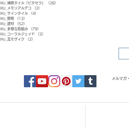
MJ_補修タイル『ピタセラ』
（28）
28件の記事
MJ_メモリアルデコ
（2）
2件の記事
MJ_サインタイル
（4）
4件の記事
MJ_開発
（13）
13件の記事
MJ_建材
（52）
52件の記事
MJ_多様な取組み
（79）
79件の記事
MJ_コーラルジェイド
（3）
3件の記事
MJ_瓦モザイク
（2）
2件の記事
FOLLOW MOSAIC JAPAN
メルマガ
- Order made MOSAIC -
- 