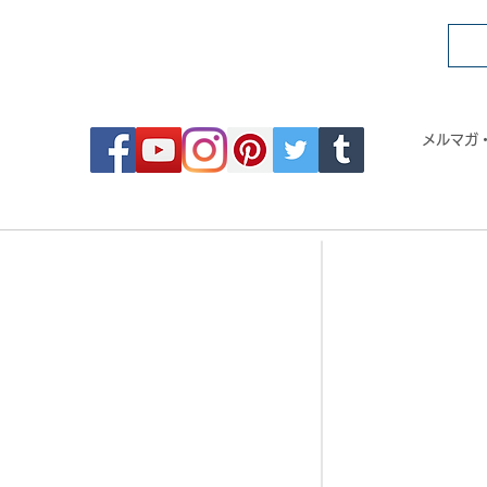
FOLLOW MOSAIC JAPAN
メルマガ
- Order made MOSAIC -
- 
・DESIGN MOSAIC
・CRYSTAL BRI
・SEAMLESS PATTERN
・CRYSTAL TIL
・ART MOSAIC
・CRYSTAL RO
・DESIGN CUT MOSAIC
・CORAL JADE 
・LOGO MARK MOSAIC
・歌舞伎タイル
・CLASSIC MOSAIC
・DESIGN TILE