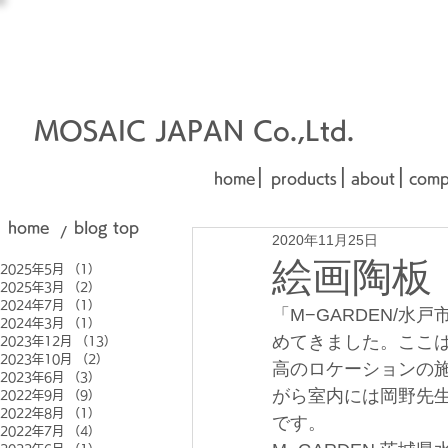
オーダーメイド建材
□■□
■□■
MOSAIC JAPAN Co.,Ltd.
|
|
|
home
products
about
comp
home
blog top
/
2020年11月25日
絵画陶板
2025年5月
（1）
1件の記事
2025年3月
（2）
2件の記事
2024年7月
（1）
1件の記事
「M−GARDEN/
2024年3月
（1）
1件の記事
めてきました。ここ
2023年12月
（13）
13件の記事
2023年10月
（2）
2件の記事
高のロケーションの施
2023年6月
（3）
3件の記事
がら室内には岡野先生
2022年9月
（9）
9件の記事
2022年8月
（1）
1件の記事
です。
2022年7月
（4）
4件の記事