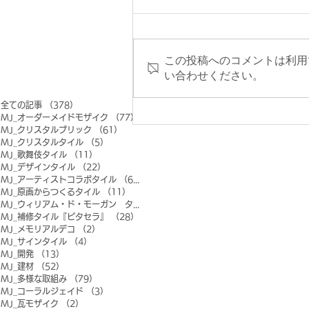
この投稿へのコメントは利用
い合わせください。
全ての記事
（378）
378件の記事
MJ_オーダーメイドモザイク
（77）
77件の記事
MJ_クリスタルブリック
（61）
61件の記事
MJ_クリスタルタイル
（5）
5件の記事
MJ_歌舞伎タイル
（11）
11件の記事
MJ_デザインタイル
（22）
22件の記事
MJ_アーティストコラボタイル
（6）
6件の記事
MJ_原画からつくるタイル
（11）
11件の記事
MJ_ウィリアム・ド・モーガン タイル
（0）
0件の記事
MJ_補修タイル『ピタセラ』
（28）
28件の記事
MJ_メモリアルデコ
（2）
2件の記事
MJ_サインタイル
（4）
4件の記事
MJ_開発
（13）
13件の記事
MJ_建材
（52）
52件の記事
MJ_多様な取組み
（79）
79件の記事
MJ_コーラルジェイド
（3）
3件の記事
MJ_瓦モザイク
（2）
2件の記事