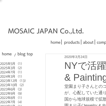
オーダーメイド建材
□■□
■□■
MOSAIC JAPAN Co.,Ltd.
|
|
|
home
products
about
comp
home
blog top
/
2020年3月24日
NYで活躍
2025年5月
（1）
1件の記事
2025年3月
（2）
2件の記事
2024年7月
（1）
1件の記事
& Painti
2024年3月
（1）
1件の記事
2023年12月
（13）
13件の記事
2023年10月
（2）
2件の記事
堂園まり子さんとの
2023年6月
（3）
3件の記事
が、心配していた通
2022年9月
（9）
9件の記事
2022年8月
（1）
1件の記事
国から地球規模で拡
2022年7月
（4）
4件の記事
園まり子(Jewelry