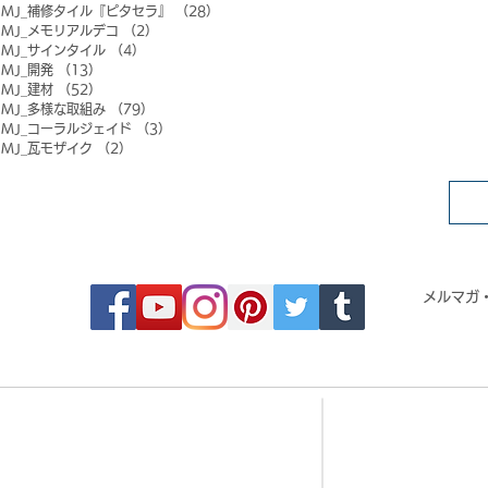
MJ_補修タイル『ピタセラ』
（28）
28件の記事
MJ_メモリアルデコ
（2）
2件の記事
MJ_サインタイル
（4）
4件の記事
MJ_開発
（13）
13件の記事
MJ_建材
（52）
52件の記事
MJ_多様な取組み
（79）
79件の記事
MJ_コーラルジェイド
（3）
3件の記事
MJ_瓦モザイク
（2）
2件の記事
FOLLOW MOSAIC JAPAN
メルマガ
- Order made MOSAIC -
- 