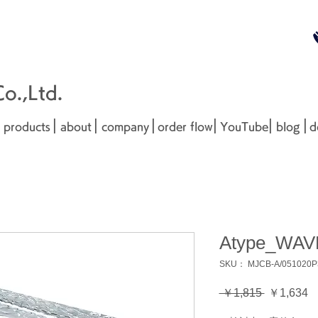
無料お見
■□■
.,Ltd.
|
|
|
|
|
|
products
about
company
order flow
YouTube
blog
d
Atype_WA
SKU： MJCB-A/051020P
通
 ￥1,815 
￥1,634
常