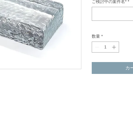
ご検討中の案件名*
価
*
格
数量
*
カ