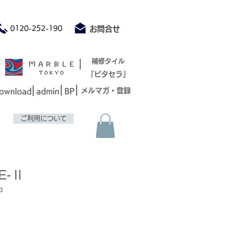
積もり承ります お気軽にお問合せください
0120-252-190
お問合せ
|
補修タイル
『ピタセラ』
|
|
|
メルマガ・登録
ownload
admin
BP
ご利用について
VE‑Ⅱ
3
セ
ー