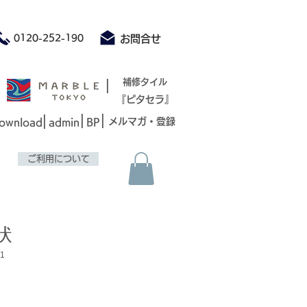
積もり承ります お気軽にお問合せください
0120-252-190
お問合せ
|
補修タイル
『ピタセラ』
|
|
|
メルマガ・登録
ownload
admin
BP
ご利用について
面状
1
セ
ー