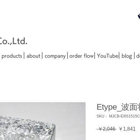
無料お見
■□■
.,Ltd.
|
|
|
|
|
|
products
about
company
order flow
YouTube
blog
d
Etype_波
SKU： MJCB-E/051515C
通
 ￥2,046 
￥1,841
常