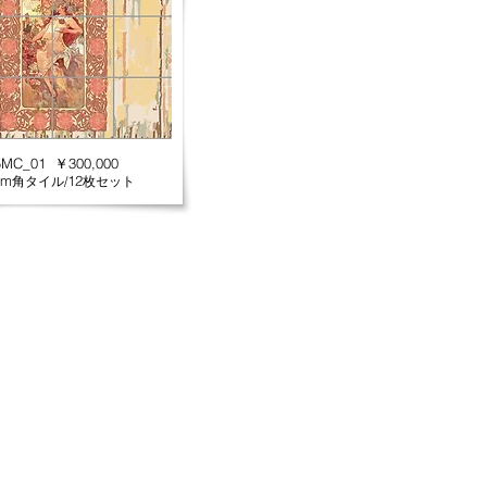
5MC_01 ￥300,000
cm
12
角タイル/
枚セット