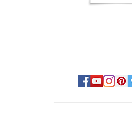
FOLLOW MOSAIC J
- Order made MOSAIC -
・DESIGN MOSAIC