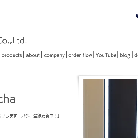
無料お見
■□■
.,Ltd.
|
|
|
|
|
|
products
about
company
order flow
YouTube
blog
d
Mucha
cha
届けします「只今、登録更新中！」