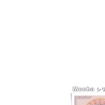
Mucha
シ