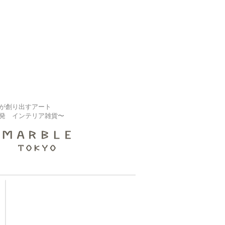
が創り出すアート
発 インテリア雑貨〜
【大規模修繕業者様】
補修タイル『ピタセラ』