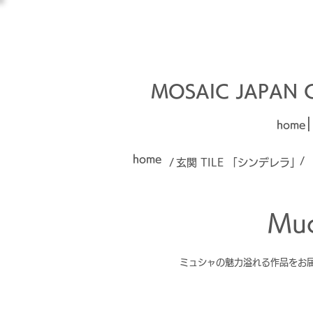
オーダーメイド建材
□■□
MOSAIC JAPAN Co
|
home
home
/
/
玄関 TILE 「シンデレラ」
Mu
ミュシャの魅力溢れる作品をお