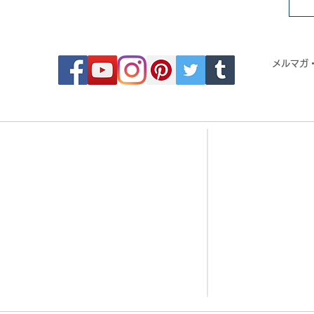
FOLLOW MOSAIC JAPAN
メルマガ
- Order made MOSAIC -
- 
・DESIGN MOSAIC
・CRYSTAL BRI
・SEAMLESS PATTERN
・CRYSTAL TIL
・ART MOSAIC
・CRYSTAL RO
・DESIGN CUT MOSAIC
・CORAL JADE 
・LOGO MARK MOSAIC
・歌舞伎タイル
・CLASSIC MOSAIC
・DESIGN TILE