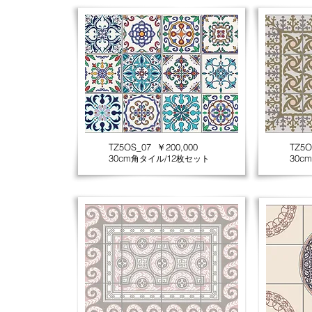
TZ5OS_07 ￥200,000
TZ5O
30cm
12
30cm
角タイル/
枚セット