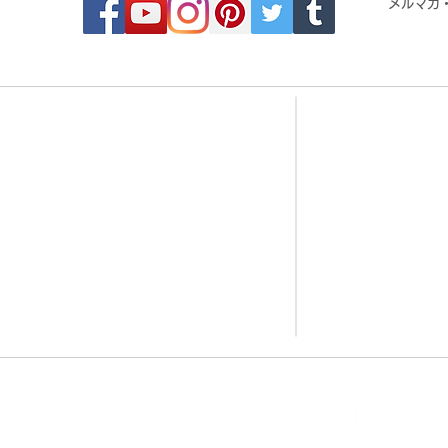
メルマガ
- Order made MOSAIC -
- 
・DESIGN MOSAIC
・CRYSTAL BRI
・SEAMLESS PATTERN
・CRYSTAL TIL
・ART MOSAIC
・CRYSTAL RO
・DESIGN CUT MOSAIC
・CORAL JADE 
・LOGO MARK MOSAIC
・歌舞伎タイル
・CLASSIC MOSAIC
・DESIGN TILE
MOSAI
株式会社