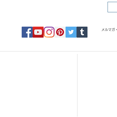
FOLLOW MOSAIC JAPAN
メルマガ
- Order made MOSAIC -
- 
・DESIGN MOSAIC
・CRYSTAL BRI
・SEAMLESS PATTERN
・CRYSTAL TIL
・ART MOSAIC
・CRYSTAL RO
・DESIGN CUT MOSAIC
・CORAL JADE 
・LOGO MARK MOSAIC
・歌舞伎タイル
・CLASSIC MOSAIC
・DESIGN TILE