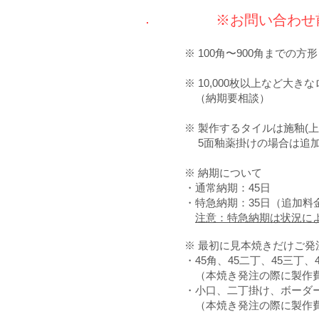
※お問い合わせ
※ 100角〜900角までの
※ 10,000枚以上など大
（納期要相談）
※ 製作するタイルは施釉(
5面釉薬掛けの場合は追加料
※ 納期について
・通常納期：45日
・特急納期：35日（追加料金
注意：特急納期は状況に
※ 最初に見本焼きだけご発
・45角、45二丁、45三丁
（本焼き発注の際に製作費
・小口、二丁掛け、ボーダー
（本焼き発注の際に製作費