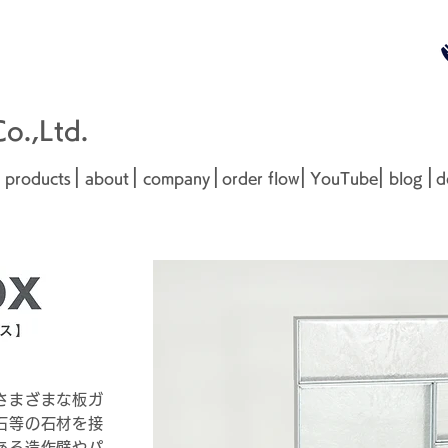
無料お見
■□■
.,Ltd.
|
|
|
|
|
|
products
about
company
order flow
YouTube
blog
d
さまざまな板ガ
石等の石材を接
ある造作壁やパ