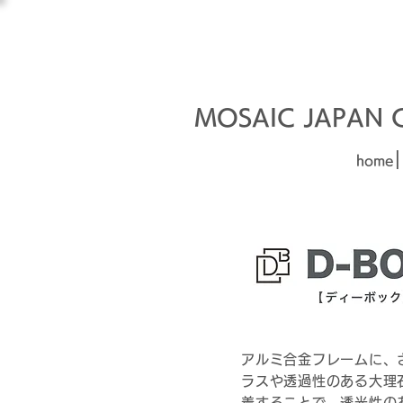
オーダーメイド建材
□■□
MOSAIC JAPAN Co
|
home
アルミ合金フレームに、
ラスや透過性のある大理
着することで、透光性の