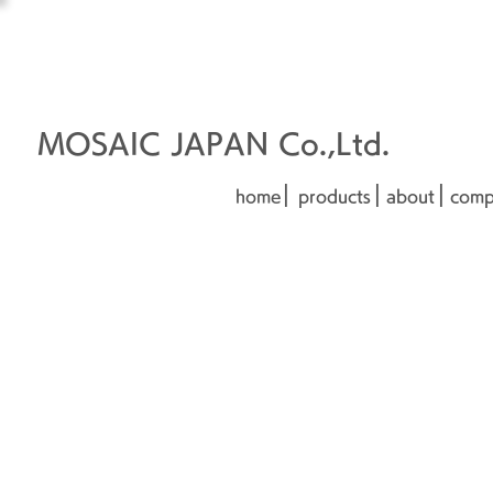
オーダーメイド建材
□■□
■□■
MOSAIC JAPAN Co.,Ltd.
|
|
|
home
products
about
comp