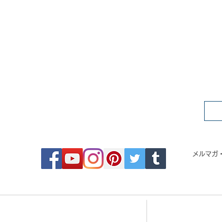
FOLLOW MOSAIC JAPAN
メルマガ
- Order made MOSAIC -
- 