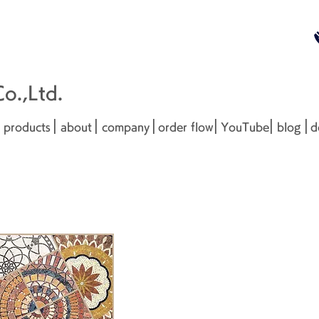
無料お見
■□■
.,Ltd.
|
|
|
|
|
|
products
about
company
order flow
YouTube
blog
d