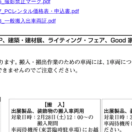
6_撮影禁止マーク.pdf
7_PCレンタル価格表・申込書.pdf
8_一般搬入出車両証.pdf