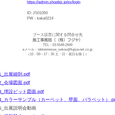
https://admin.shopbiz.jp/ex/login
ID: JS01050
PW：kaka0214
​ブース設営に関する問合せ先
施工事務局〈（株）フジヤ〉
TEL：03-5548-2849
eメール：
nikkeimesse_sekou@fujiya-net.co.jp
（10：00～17：30 土・日・祝日を除く）
1_出展細則.pdf
2_会場図面.pdf
3_埋設ピット図面.pdf
4_カラーサンプル（カーペット、壁面、パラペット）.pd
05_出展説明会動画