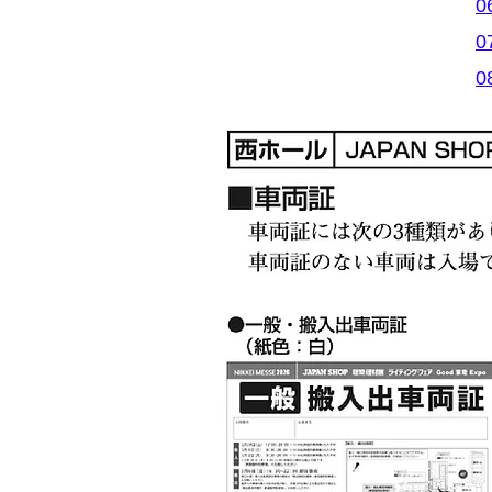
0
0
0