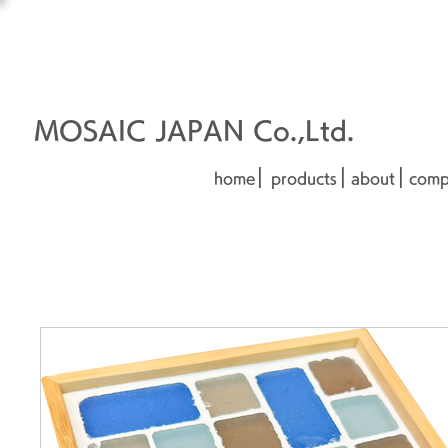
オーダーメイド建材
□■□
■□■
MOSAIC JAPAN Co.,Ltd.
|
|
|
home
products
about
comp