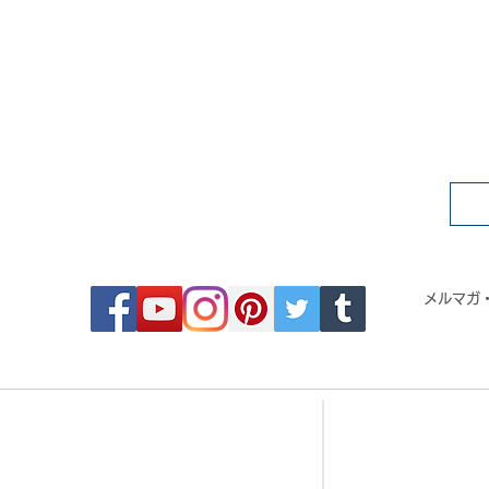
FOLLOW MOSAIC JAPAN
メルマガ
- Order made MOSAIC -
- 