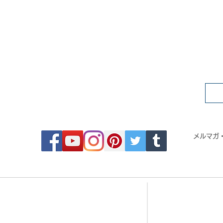
FOLLOW MOSAIC JAPAN
メルマガ
- Order made MOSAIC -
- 