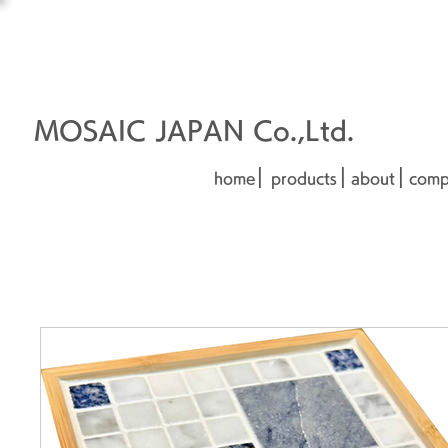
オーダーメイド建材
□■□
■□■
MOSAIC JAPAN Co.,Ltd.
|
|
|
home
products
about
comp