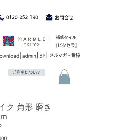
積もり承ります お気軽にお問合せください
0120-252-190
お問合せ
|
補修タイル
『ピタセラ』
|
|
|
メルマガ・登録
ownload
admin
BP
ご利用について
イク 角形 磨き
mm
2
セ
000