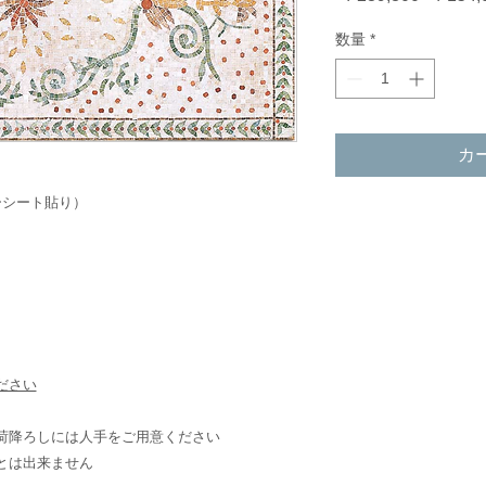
常
数量
*
価
格
カ
ーシート貼り）
ださい
荷降ろしには人手をご用意ください
とは出来ません