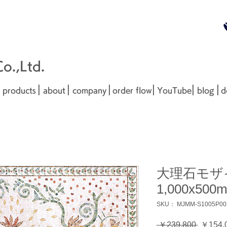
無料お見
■□■
.,Ltd.
|
|
|
|
|
|
products
about
company
order flow
YouTube
blog
d
大理石モザ
1,000x500
SKU： MJMM-S1005P00
通
 ￥239,800 
￥154,