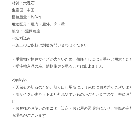
材質：大理石
生産国：中国
梱包重量：約8kg
用途区分：屋内・屋外、床・壁
納期：2週間程度
※送料込み
※施工のご依頼は別途お問い合わせください
・重量物で梱包サイズが大きいため、荷降ろしには人手をご用意くだ
・受注輸入品の為、納期指定を承ることは出来ません
<注意点>
・天然石の切石のため、切り出し場所により色味に個体差がございま
・モザイクが裏ネットより外れやすいものがございますので丁寧にお
い
・お客様のお使いのモニター設定・お部屋の照明等により、実際の商
る場合がございます