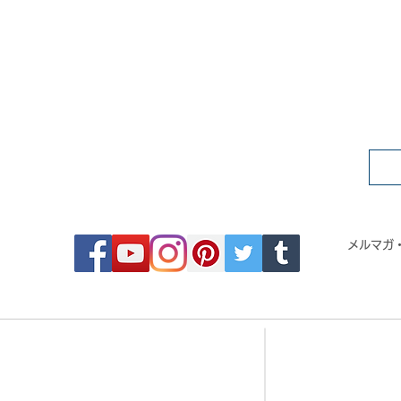
FOLLOW MOSAIC JAPAN
メルマガ
- Order made MOSAIC -
- 