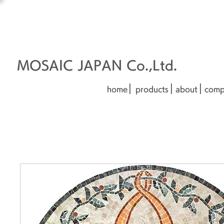
オーダーメイド建材
□■□
■□■
MOSAIC JAPAN Co.,Ltd.
|
|
|
home
products
about
comp