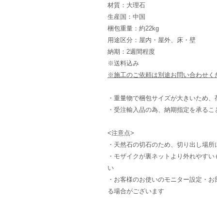
材質：大理石
生産国：中国
梱包重量：約22kg
用途区分：屋内・屋外、床・壁
納期：2週間程度
※送料込み
※施工のご依頼は別途お問い合わせく
・重量物で梱包サイズが大きいため、
・受注輸入品の為、納期指定を承るこ
<注意点>
・天然石の切石のため、切り出し場所
・モザイクが裏ネットより外れやすい
い
・お客様のお使いのモニター設定・お
る場合がございます