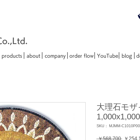
無料お見
■□■
.,Ltd.
|
|
|
|
|
|
products
about
company
order flow
YouTube
blog
d
大理石モザ
1,000x1,0
SKU： MJMM-C1010P003-
通
 ￥568,700 
￥254,