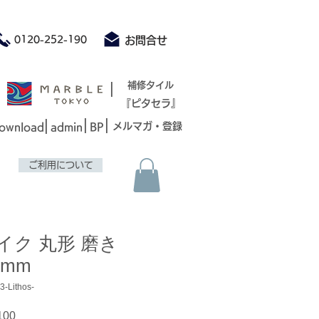
積もり承ります お気軽にお問合せください
0120-252-190
お問合せ
|
補修タイル
『ピタセラ』
|
|
|
メルマガ・登録
ownload
admin
BP
ご利用について
イク 丸形 磨き
00mm
Lithos-
セ
100