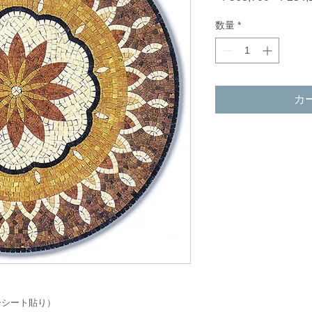
常
数量
*
価
格
カ
ーシート貼り）