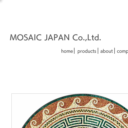
オーダーメイド建材
□■□
■□■
MOSAIC JAPAN Co.,Ltd.
|
|
|
home
products
about
comp