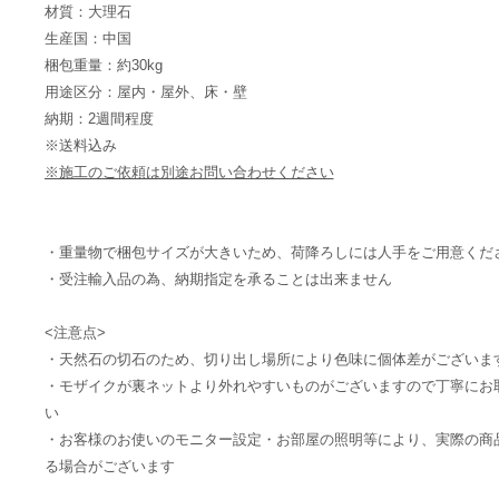
材質：大理石
生産国：中国
梱包重量：約30kg
用途区分：屋内・屋外、床・壁
納期：2週間程度
※送料込み
※施工のご依頼は別途お問い合わせください
・重量物で梱包サイズが大きいため、荷降ろしには人手をご用意くだ
・受注輸入品の為、納期指定を承ることは出来ません
<注意点>
・天然石の切石のため、切り出し場所により色味に個体差がございま
・モザイクが裏ネットより外れやすいものがございますので丁寧にお
い
・お客様のお使いのモニター設定・お部屋の照明等により、実際の商
る場合がございます