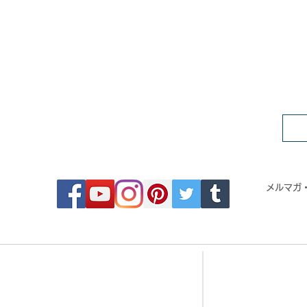
FOLLOW MOSAIC JAPAN
メルマガ
- Order made MOSAIC -
- 