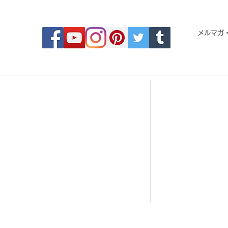
FOLLOW MOSAIC JAPAN
メルマガ
- Order made MOSAIC -
- 
・DESIGN MOSAIC
・CRYSTAL BRI
・SEAMLESS PATTERN
・CRYSTAL TIL
・ART MOSAIC
・CRYSTAL RO
・DESIGN CUT MOSAIC
・CORAL JADE 
・LOGO MARK MOSAIC
・歌舞伎タイル
・CLASSIC MOSAIC
・DESIGN TILE