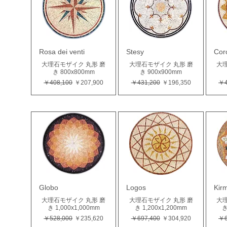
Rosa dei venti
Stesy
Cor
大理石モザイク 丸形 磨
大理石モザイク 丸形 磨
大理
き 800x800mm
き 900x900mm
通常価格
セール価格
通常価格
セール価格
通
￥408,100
￥207,900
￥431,200
￥196,350
￥4
Globo
Logos
Kir
大理石モザイク 丸形 磨
大理石モザイク 丸形 磨
大理
き 1,000x1,000mm
き 1,200x1,200mm
き
通常価格
セール価格
通常価格
セール価格
通
￥528,000
￥235,620
￥697,400
￥304,920
￥6