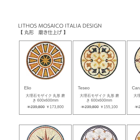
LITHOS MOSAICO ITALIA
DESIGN
【 丸形 磨き仕上げ 】
Elio
Teseo
Car
大理石モザイク 丸形 磨
大理石モザイク 丸形 磨
大理
き 600x600mm
き 600x600mm
通常価格
セール価格
通常価格
セール価格
通
￥239,800
￥173,800
￥239,800
￥155,100
￥2