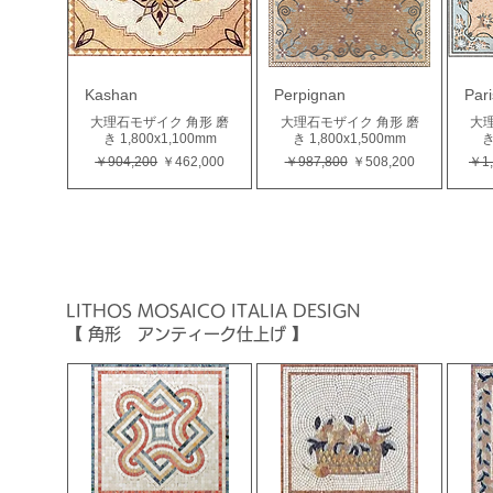
Kashan
Perpignan
Pari
大理石モザイク 角形 磨
大理石モザイク 角形 磨
大理
き 1,800x1,100mm
き 1,800x1,500mm
き
通常価格
セール価格
通常価格
セール価格
通
￥904,200
￥462,000
￥987,800
￥508,200
￥1,
LITHOS MOSAICO ITALIA
DESIGN
【 角形 アンティーク仕上げ 】