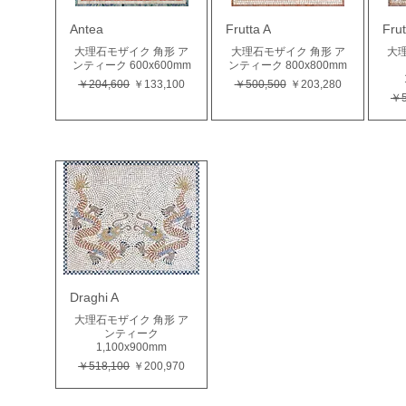
Antea
Frutta A
Frut
大理石モザイク 角形 ア
大理石モザイク 角形 ア
大理
ンティーク 600x600mm
ンティーク 800x800mm
通常価格
セール価格
通常価格
セール価格
￥204,600
￥133,100
￥500,500
￥203,280
通
￥5
Draghi A
大理石モザイク 角形 ア
ンティーク
1,100x900mm
通常価格
セール価格
￥518,100
￥200,970