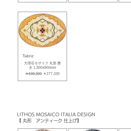
Tabriz
大理石モザイク 丸形 磨
き 1,300x900mm
通常価格
セール価格
￥630,300
￥277,200
LITHOS MOSAICO ITALIA
DESIGN
【 丸形 アンティーク 仕上げ】