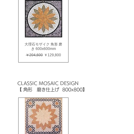
大理石モザイク 角形 磨
き 600x600mm
通常価格
セール価格
￥204,600
￥129,800
CLASSIC
MOSAIC
DESIGN
【 角形 磨き仕上げ 800x800】