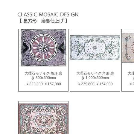
CLASSIC
MOSAIC
DESIGN
【 長方形 磨き仕上げ 】
大理石モザイク 角形 磨
大理石モザイク 角形 磨
大理
き 800x600mm
き 1,000x500mm
通常価格
セール価格
通常価格
セール価格
通
￥223,300
￥157,080
￥239,800
￥154,000
￥2