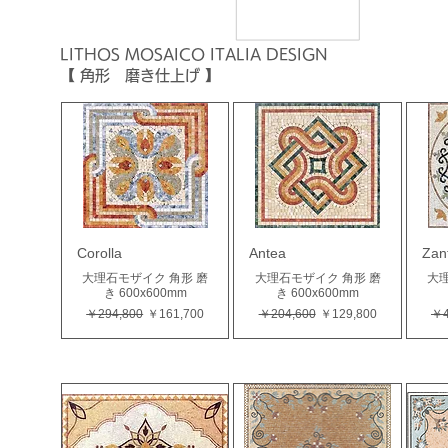
LITHOS MOSAICO ITALIA
DESIGN
【 角形 磨き仕上げ 】
Corolla
Antea
Zan
大理石モザイク 角形 磨
大理石モザイク 角形 磨
大理
き 600x600mm
き 600x600mm
通常価格
セール価格
通常価格
セール価格
通
￥294,800
￥161,700
￥204,600
￥129,800
￥4