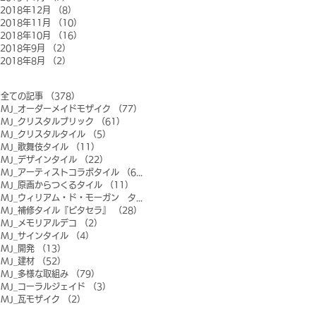
2018年12月
（8）
8件の記事
2018年11月
（10）
10件の記事
2018年10月
（16）
16件の記事
2018年9月
（2）
2件の記事
2018年8月
（2）
2件の記事
全ての記事
（378）
378件の記事
MJ_オーダーメイドモザイク
（77）
77件の記事
MJ_クリスタルブリック
（61）
61件の記事
MJ_クリスタルタイル
（5）
5件の記事
MJ_歌舞伎タイル
（11）
11件の記事
MJ_デザインタイル
（22）
22件の記事
MJ_アーティストコラボタイル
（6）
6件の記事
MJ_原画からつくるタイル
（11）
11件の記事
MJ_ウィリアム・ド・モーガン タイル
（0）
0件の記事
MJ_補修タイル『ピタセラ』
（28）
28件の記事
MJ_メモリアルデコ
（2）
2件の記事
MJ_サインタイル
（4）
4件の記事
MJ_開発
（13）
13件の記事
MJ_建材
（52）
52件の記事
MJ_多様な取組み
（79）
79件の記事
MJ_コーラルジェイド
（3）
3件の記事
MJ_瓦モザイク
（2）
2件の記事