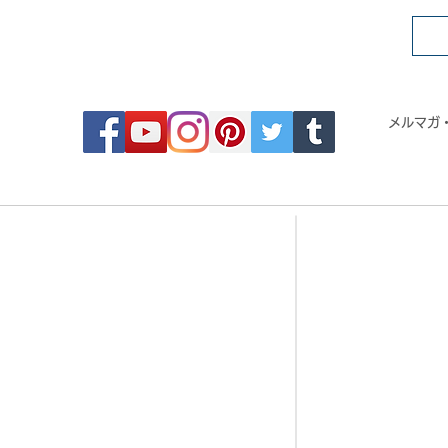
FOLLOW MOSAIC JAPAN
メルマガ
- Order made MOSAIC -
- 
・DESIGN MOSAIC
・CRYSTAL BRI
・SEAMLESS PATTERN
・CRYSTAL TIL
・ART MOSAIC
・CRYSTAL RO
・DESIGN CUT MOSAIC
・CORAL JADE 
・LOGO MARK MOSAIC
・歌舞伎タイル
・CLASSIC MOSAIC
・DESIGN TILE