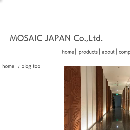
オーダーメイド建材
□■□
■□■
MOSAIC JAPAN Co.,Ltd.
|
|
|
home
products
about
comp
home
blog top
/