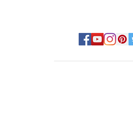
FOLLOW MOSAIC J
- Order made MOSAIC -
・DESIGN MOSAIC
・SEAMLESS PATTERN
・ART MOSAIC
・DESIGN CUT MOSAIC
・LOGO MARK MOSAIC
・CLASSIC MOSAIC