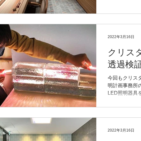
2022年3月16日
クリス
透過検
今回もクリス
明計画事務所
LED照明器
でも三原さんが
はピンク(桜の
り込みとてもExce
2022年3月16日