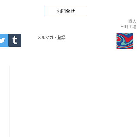
お問合せ
職人
〜町工場
APAN
メルマガ・登録
- Building materials -
・CRYSTAL BRICK
・ARTIST COLLAB TILE
・CRYSTAL TILE
・MEMORIAL DECO
・CRYSTAL ROCK
・CORAL JADE / GAIA
・歌舞伎タイル
・DESIGN TILE