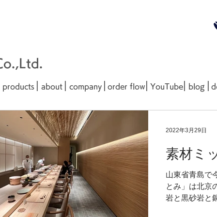
無料お見
■□■
.,Ltd.
|
|
|
|
|
|
products
about
company
order flow
YouTube
blog
d
2022年3月29日
素材ミ
山東省青島で
とみ」は北京
岩と黒砂岩と
が採用されま