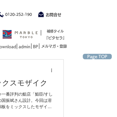
積もり承ります お気軽にお問合せください
0120-252-190
お問合せ
|
補修タイル
『ピタセラ』
|
|
|
メルマガ・登録
ownload
admin
BP
Page TOP
ックスモザイク
今一番評判の鮨店「鮨臣/すし
の国振斌さん設計。今回は溶
銅板をミックスしたモザイク
した。