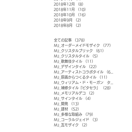
2018年12月
（8）
8件の記事
2018年11月
（10）
10件の記事
2018年10月
（16）
16件の記事
2018年9月
（2）
2件の記事
2018年8月
（2）
2件の記事
全ての記事
（378）
378件の記事
MJ_オーダーメイドモザイク
（77）
77件の記事
MJ_クリスタルブリック
（61）
61件の記事
MJ_クリスタルタイル
（5）
5件の記事
MJ_歌舞伎タイル
（11）
11件の記事
MJ_デザインタイル
（22）
22件の記事
MJ_アーティストコラボタイル
（6）
6件の記事
MJ_原画からつくるタイル
（11）
11件の記事
MJ_ウィリアム・ド・モーガン タイル
（0）
0
MJ_補修タイル『ピタセラ』
（28）
28件の記事
MJ_メモリアルデコ
（2）
2件の記事
MJ_サインタイル
（4）
4件の記事
MJ_開発
（13）
13件の記事
MJ_建材
（52）
52件の記事
MJ_多様な取組み
（79）
79件の記事
MJ_コーラルジェイド
（3）
3件の記事
MJ_瓦モザイク
（2）
2件の記事