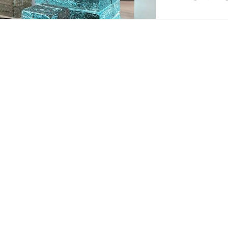
クリル板(8m
な面発光を得
展示会でも様
ました。 協力