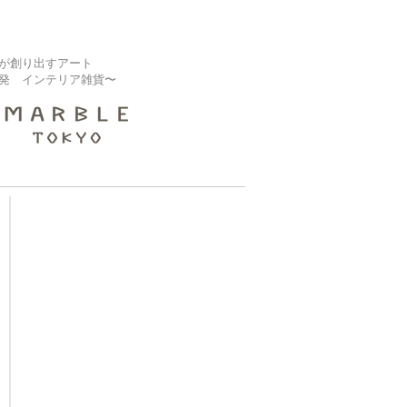
が創り出すアート
発 インテリア雑貨〜
【大規模修繕業者様】
補修タイル『ピタセラ』