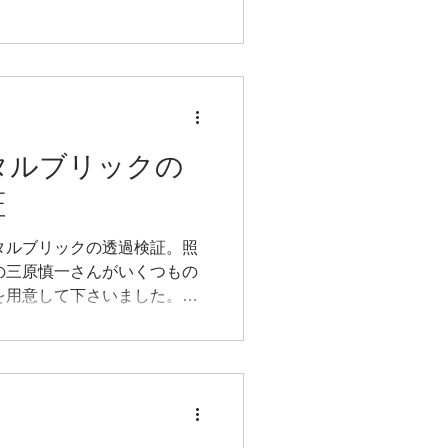
タルブリックの
証
タルブリックの透過検証。照
の三原慎一さんがいくつもの
具を用意して下さいました。中
独自に手を加えたLINE照明
花をイメージ)色が綺麗に映
llent!