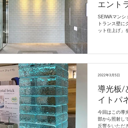
エント
SEIWAマン
トランス壁にク
ット仕上げ」
2022年3月5日
導光板/
イトパネ
今回はこの導
部から照射し
反響をいただ