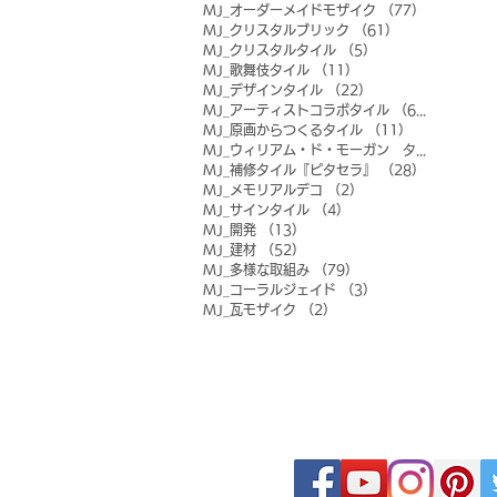
MJ_オーダーメイドモザイク
（77）
77件の記事
MJ_クリスタルブリック
（61）
61件の記事
MJ_クリスタルタイル
（5）
5件の記事
MJ_歌舞伎タイル
（11）
11件の記事
MJ_デザインタイル
（22）
22件の記事
MJ_アーティストコラボタイル
（6）
6件の記事
MJ_原画からつくるタイル
（11）
11件の記事
MJ_ウィリアム・ド・モーガン タイル
（0）
0
MJ_補修タイル『ピタセラ』
（28）
28件の記事
MJ_メモリアルデコ
（2）
2件の記事
MJ_サインタイル
（4）
4件の記事
MJ_開発
（13）
13件の記事
MJ_建材
（52）
52件の記事
MJ_多様な取組み
（79）
79件の記事
MJ_コーラルジェイド
（3）
3件の記事
MJ_瓦モザイク
（2）
2件の記事
FOLLOW MOSAIC J