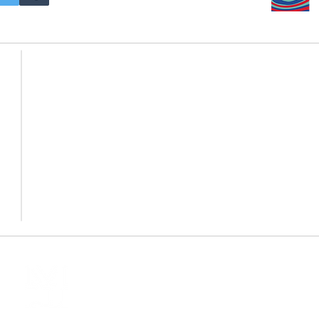
- Building materials -
・CRYSTAL BRICK
・ARTIST COLLAB TILE
・CRYSTAL TILE
・MEMORIAL DECO
・CRYSTAL ROCK
・CORAL JADE / GAIA
・歌舞伎タイル
・DESIGN TILE
MOSAIC JAPAN Co.,Ltd.
株式会社モザイクジャパン