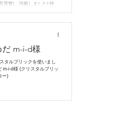
田茂賞)」頂戴しました! 特
イル・窯業系(陶磁器・ガラ
・煉瓦)の中でも弊社だけの受
余る光栄です。年々エントリ
しており今回は、グランプリ1
リ2点、サステナ...
 m-i-d様
クリスタルブリックを使いまし
m-i-d様 (クリスタルブリッ
ロー)