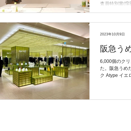
査員特別賞(窪
に、石材・タ
ス・セメント
賞となり身に
ー作品も充実
2023年10月9日
点、準グランプ
阪急うめだ
6,000個の
た。阪急うめだ 
ク Atype イエ