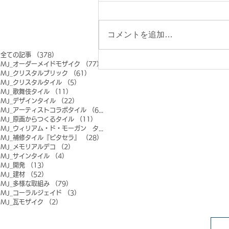
コメントを追加…
全ての記事
（378）
378件の記事
MJ_オーダーメイドモザイク
（77）
77件の記事
MJ_クリスタルブリック
（61）
61件の記事
MJ_クリスタルタイル
（5）
5件の記事
MJ_歌舞伎タイル
（11）
11件の記事
MJ_デザインタイル
（22）
22件の記事
MJ_アーティストコラボタイル
（6）
6件の記事
MJ_原画からつくるタイル
（11）
11件の記事
MJ_ウィリアム・ド・モーガン タイル
（0）
0件の記事
MJ_補修タイル『ピタセラ』
（28）
28件の記事
MJ_メモリアルデコ
（2）
2件の記事
MJ_サインタイル
（4）
4件の記事
MJ_開発
（13）
13件の記事
MJ_建材
（52）
52件の記事
MJ_多様な取組み
（79）
79件の記事
MJ_コーラルジェイド
（3）
3件の記事
MJ_瓦モザイク
（2）
2件の記事