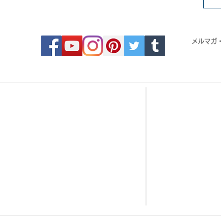
FOLLOW MOSAIC JAPAN
メルマガ
- Order made MOSAIC -
- 
・DESIGN MOSAIC
・CRYSTAL BRI
・SEAMLESS PATTERN
・CRYSTAL TIL
・ART MOSAIC
・CRYSTAL RO
・DESIGN CUT MOSAIC
・CORAL JADE 
・LOGO MARK MOSAIC
・歌舞伎タイル
・CLASSIC MOSAIC
・DESIGN TILE