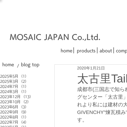
オーダーメイド建材
□■□
■□■
MOSAIC JAPAN Co.,Ltd.
|
|
|
home
products
about
comp
home
blog top
/
2020年1月21日
太古里Taik
2025年5月
（1）
1件の記事
2025年3月
（2）
2件の記事
2024年7月
（1）
1件の記事
成都市(三国志で知ら
2024年3月
（1）
1件の記事
グセンター「太古里
2023年12月
（13）
13件の記事
2023年10月
（2）
2件の記事
れより私には建材の大
2023年6月
（3）
3件の記事
GIVENCHY"煉
2022年9月
（9）
9件の記事
2022年8月
（1）
1件の記事
す。
2022年7月
（4）
4件の記事