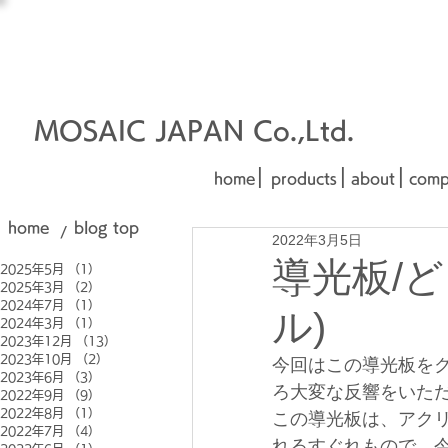
オーダーメイド建材
□■□
■□■
MOSAIC JAPAN Co.,Ltd.
|
|
|
home
products
about
comp
home
blog top
/
2022年3月5日
導光板/
2025年5月
（1）
1件の記事
2025年3月
（2）
2件の記事
2024年7月
（1）
1件の記事
ル)
2024年3月
（1）
1件の記事
2023年12月
（13）
13件の記事
2023年10月
（2）
2件の記事
今回はこの導光板を
2023年6月
（3）
3件の記事
ろ大変な反響をいた
2022年9月
（9）
9件の記事
2022年8月
（1）
1件の記事
この導光板は、アクリ
2022年7月
（4）
4件の記事
れるすぐれもので、