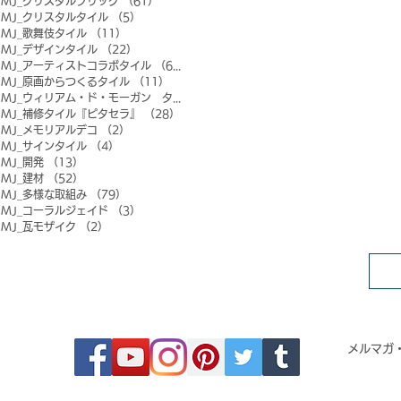
MJ_クリスタルブリック
（61）
61件の記事
MJ_クリスタルタイル
（5）
5件の記事
MJ_歌舞伎タイル
（11）
11件の記事
MJ_デザインタイル
（22）
22件の記事
MJ_アーティストコラボタイル
（6）
6件の記事
MJ_原画からつくるタイル
（11）
11件の記事
MJ_ウィリアム・ド・モーガン タイル
（0）
0件の記事
MJ_補修タイル『ピタセラ』
（28）
28件の記事
MJ_メモリアルデコ
（2）
2件の記事
MJ_サインタイル
（4）
4件の記事
MJ_開発
（13）
13件の記事
MJ_建材
（52）
52件の記事
MJ_多様な取組み
（79）
79件の記事
MJ_コーラルジェイド
（3）
3件の記事
MJ_瓦モザイク
（2）
2件の記事
FOLLOW MOSAIC JAPAN
メルマガ