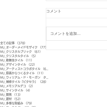
コメント
コメントを追加…
全ての記事
（378）
378件の記事
MJ_オーダーメイドモザイク
（77）
77件の記事
MJ_クリスタルブリック
（61）
61件の記事
MJ_クリスタルタイル
（5）
5件の記事
MJ_歌舞伎タイル
（11）
11件の記事
MJ_デザインタイル
（22）
22件の記事
MJ_アーティストコラボタイル
（6）
6件の記事
MJ_原画からつくるタイル
（11）
11件の記事
MJ_ウィリアム・ド・モーガン タイル
（0）
0件の記事
MJ_補修タイル『ピタセラ』
（28）
28件の記事
MJ_メモリアルデコ
（2）
2件の記事
MJ_サインタイル
（4）
4件の記事
MJ_開発
（13）
13件の記事
MJ_建材
（52）
52件の記事
MJ_多様な取組み
（79）
79件の記事