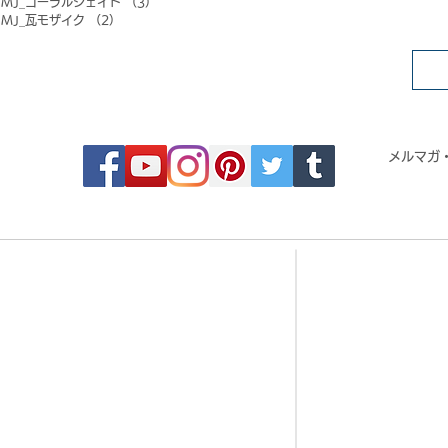
MJ_コーラルジェイド
（3）
3件の記事
MJ_瓦モザイク
（2）
2件の記事
FOLLOW MOSAIC JAPAN
メルマガ
- Order made MOSAIC -
- 
・DESIGN MOSAIC
・CRYSTAL BRI
・SEAMLESS PATTERN
・CRYSTAL TIL
・ART MOSAIC
・CRYSTAL RO
・DESIGN CUT MOSAIC
・CORAL JADE 
・LOGO MARK MOSAIC
・歌舞伎タイル