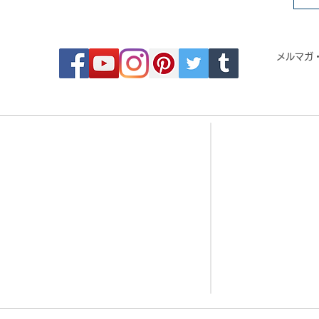
FOLLOW MOSAIC JAPAN
メルマガ
- Order made MOSAIC -
- 
・DESIGN MOSAIC
・CRYSTAL BRI
・SEAMLESS PATTERN
・CRYSTAL TIL
・ART MOSAIC
・CRYSTAL RO
・DESIGN CUT MOSAIC
・CORAL JADE 
・LOGO MARK MOSAIC
・歌舞伎タイル
・CLASSIC MOSAIC
・DESIGN TILE