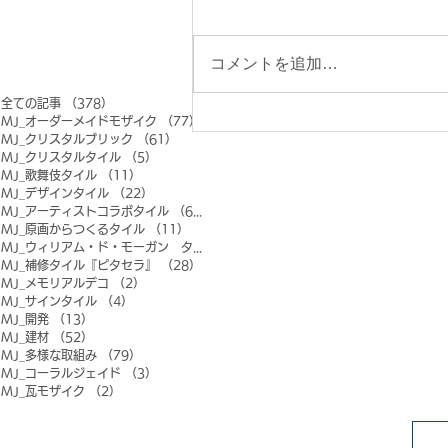
コメントを追加…
全ての記事
（378）
378件の記事
MJ_オーダーメイドモザイク
（77）
77件の記事
MJ_クリスタルブリック
（61）
61件の記事
MJ_クリスタルタイル
（5）
5件の記事
MJ_歌舞伎タイル
（11）
11件の記事
MJ_デザインタイル
（22）
22件の記事
MJ_アーティストコラボタイル
（6）
6件の記事
MJ_原画からつくるタイル
（11）
11件の記事
MJ_ウィリアム・ド・モーガン タイル
（0）
0件の記事
MJ_補修タイル『ピタセラ』
（28）
28件の記事
MJ_メモリアルデコ
（2）
2件の記事
MJ_サインタイル
（4）
4件の記事
MJ_開発
（13）
13件の記事
MJ_建材
（52）
52件の記事
MJ_多様な取組み
（79）
79件の記事
MJ_コーラルジェイド
（3）
3件の記事
MJ_瓦モザイク
（2）
2件の記事